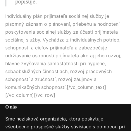
popisuje.
Individuálny plán prijímateľa sociálnej služby je
písomný záznam o plánovaní, priebehu a hodnotení
poskytovania sociálnej služby za účasti prijímateľa
sociálnej služby. Vychádza z individuálnych potrieb,
schopnosti a cieľov prijímateľa a zabezpečuje
udržiavanie osobnosti prijímateľa ako aj jeho rozvoj,
hlavne zvyšovania samostatnosti pri hygiene,
sebaobslužných činnostiach, rozvoj pracovných
schopností a zručností, rozvoj záujmov a
komunikačných schopností.[/vc_column_text]
[/vc_column][/vc_row]
O nás
Sme nezisková organizácia, ktorá poskytuje
všeobecne prospešné služby súvisiace s pomocou pri