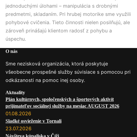
jednoduchými úlohami – manipulácia s drobnými
predmetmi, skladaním. Pri hrubej motorike sme využili
pohybové cvičenia. Tieto činnosti nielen posilňujú, ale
zároveň prinášajú klientom radosť z pohybu a
úspechu.
O nás
Sme nezisková organizácia, ktorá poskytuje
všeobecne prospešné služby súvisiace s pomocou pri
odkázanosti na pomoc inej osoby.
Aktuality
Plán kultúrnych, spoločenských a športových aktivít
prijímateľov sociálnej služby na mesiac AUGUST 2026
01.08.2026
Sladké osvieženie v Tornali
23.07.2026
Návšteva kúpaliska v Číži