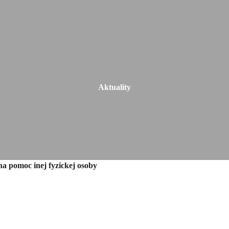
Aktuality
 na pomoc inej fyzickej osoby