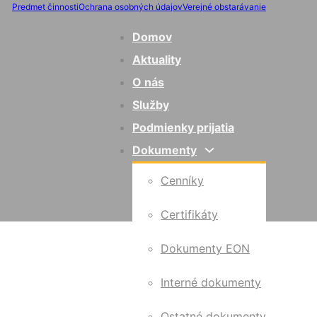
Predmet činnosti
Ochrana osobných údajov
Verejné obstarávanie
Domov
Aktuality
O nás
Služby
Podmienky prijatia
Dokumenty
Cenníky
Certifikáty
Dokumenty EON
Interné dokumenty
Ostatné dokumenty