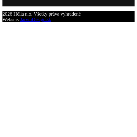
2026 Hélia n.o. Všetky práva vyhradené
Website:
JarvinDesign.sk