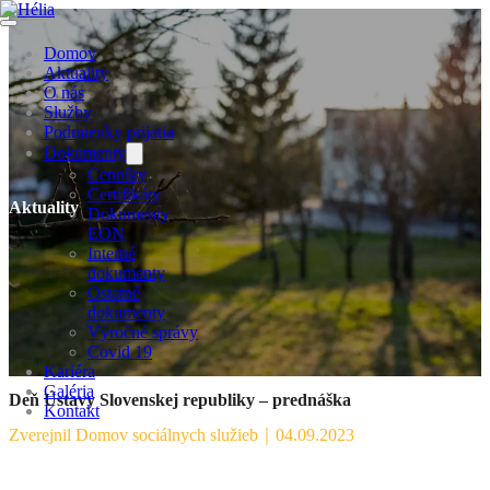
Domov
Aktuality
O nás
Služby
Podmienky prijatia
Dokumenty
Cenníky
Certifikáty
Aktuality
Dokumenty
EON
Interné
dokumenty
Ostatné
dokumenty
Výročné správy
Covid 19
Kariéra
Galéria
Deň Ústavy Slovenskej republiky – prednáška
Kontakt
Zverejnil Domov sociálnych služieb
｜
04.09.2023