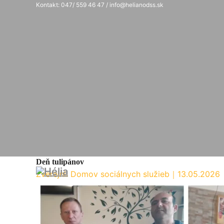
Kontakt: 047/ 559 46 47 / info@helianodss.sk
Deň tulipánov
Zverejnil Domov sociálnych služieb
｜
13.05.2026