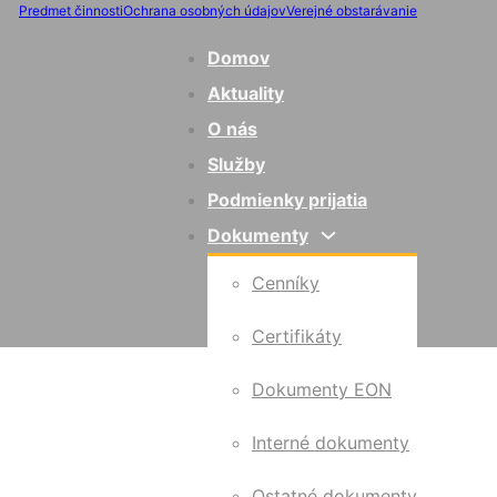
Predmet činnosti
Ochrana osobných údajov
Verejné obstarávanie
Domov
Aktuality
O nás
Služby
Podmienky prijatia
Dokumenty
Cenníky
Certifikáty
Dokumenty EON
Interné dokumenty
Ostatné dokumenty