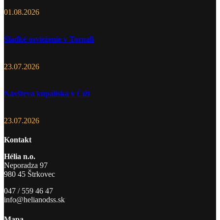
01.08.2026
Sladké osvieženie v Tornali
23.07.2026
Návšteva kúpaliska v Číži
23.07.2026
Kontakt
Hélia n.o.
Neporadza 97
980 45 Štrkovec
047 / 559 46 47
info@helianodss.sk
Mapa