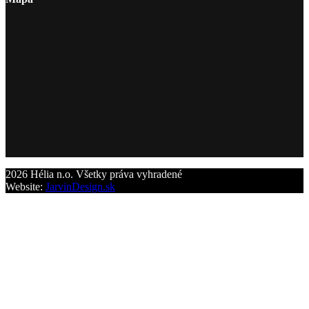
2026 Hélia n.o. Všetky práva vyhradené
Website:
JarvinDesign.sk