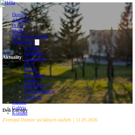
Domov
Aktuality
O nás
Služby
Podmienky prijatia
Dokumenty
Cenníky
Certifikáty
Aktuality
Dokumenty
EON
Interné
dokumenty
Ostatné
dokumenty
Výročné správy
Covid 19
Kariéra
Galéria
Deň Európy
Kontakt
Zverejnil Domov sociálnych služieb
｜
11.05.2026