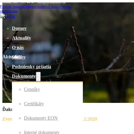
Kontakt: 047/ 559 46 47 / info@helianodss.sk
Predmet činnosti
Ochrana osobných údajov
Verejné
obstarávanie
Domov
Aktuality
O nás
Aktuality
Služby
Podmienky prijatia
Dokumenty
Cenníky
Certifikáty
Ďakujeme MPSVR SR
Dokumenty EON
Zverejnil Domov sociálnych služieb
｜
21.12.2020
Interné dokumenty