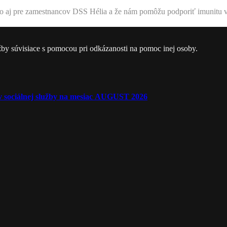
j pre zamestnancov DSS Hélia a že nám pomôžu podporiť imunitu v tak
žby súvisiace s pomocou pri odkázanosti na pomoc inej osoby.
ľov sociálnej služby na mesiac AUGUST 2026