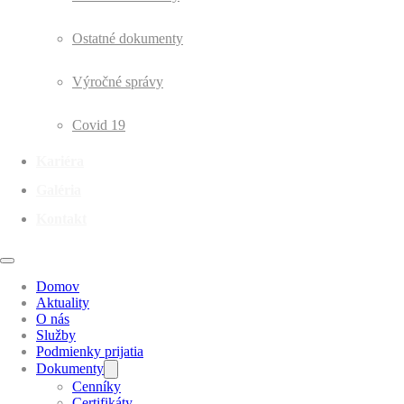
Ostatné dokumenty
Výročné správy
Covid 19
Kariéra
Galéria
Kontakt
Domov
Aktuality
O nás
Služby
Podmienky prijatia
Dokumenty
Cenníky
Certifikáty