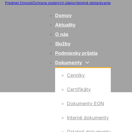
Predmet činnosti
Ochrana osobných údajov
Verejné obstarávanie
Domov
Aktuality
O nás
Služby
Podmienky prijatia
Dokumenty
Cenníky
Certifikáty
Dokumenty EON
Interné dokumenty
Ostatné dokumenty