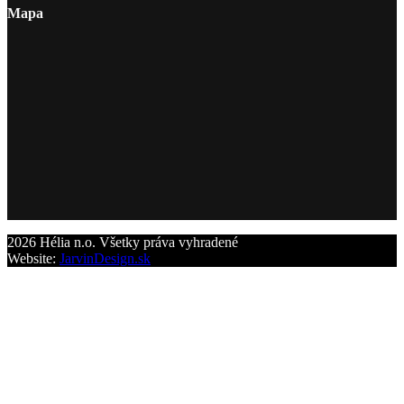
Mapa
2026 Hélia n.o. Všetky práva vyhradené
Website:
JarvinDesign.sk