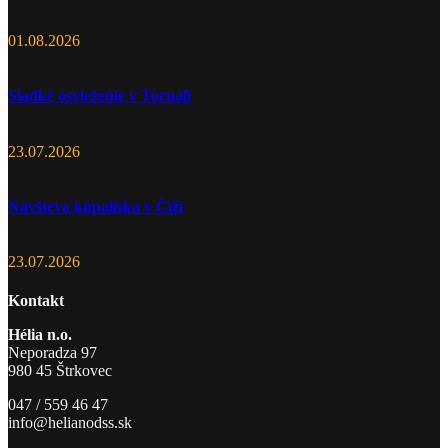
01.08.2026
Sladké osvieženie v Tornali
23.07.2026
Návšteva kúpaliska v Číži
23.07.2026
Kontakt
Hélia n.o.
Neporadza 97
980 45 Štrkovec
047 / 559 46 47
info@helianodss.sk