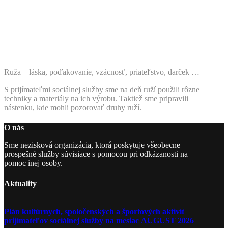
Ruža – láska, poďakovanie, vzácnosť, priateľstvo, darček …
S prijímateľmi sociálnej služby sme na deň ruží použili rôzne
techniky a materiály na ich výrobu. Taktiež sme pripravili
nástenku, kde mohli pozorovať druhy ruží.
O nás
Sme nezisková organizácia, ktorá poskytuje všeobecne
prospešné služby súvisiace s pomocou pri odkázanosti na
pomoc inej osoby.
Aktuality
Plán kultúrnych, spoločenských a športových aktivít
prijímateľov sociálnej služby na mesiac AUGUST 2026