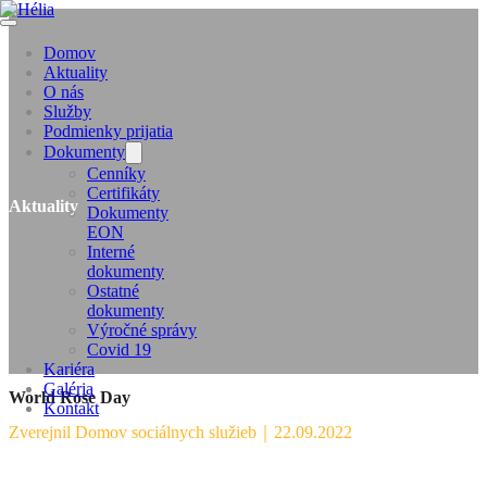
Domov
Aktuality
O nás
Služby
Podmienky prijatia
Dokumenty
Cenníky
Certifikáty
Aktuality
Dokumenty
EON
Interné
dokumenty
Ostatné
dokumenty
Výročné správy
Covid 19
Kariéra
Galéria
World Rose Day
Kontakt
Zverejnil Domov sociálnych služieb
｜
22.09.2022