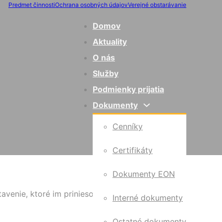
Predmet činnosti
Ochrana osobných údajov
Verejné obstarávanie
Domov
Aktuality
O nás
Služby
Podmienky prijatia
Dokumenty
Cenníky
Certifikáty
Dokumenty EON
nie, ktoré im priniesol pokoj, nádej a silu do
Interné dokumenty
Ostatné dokumenty