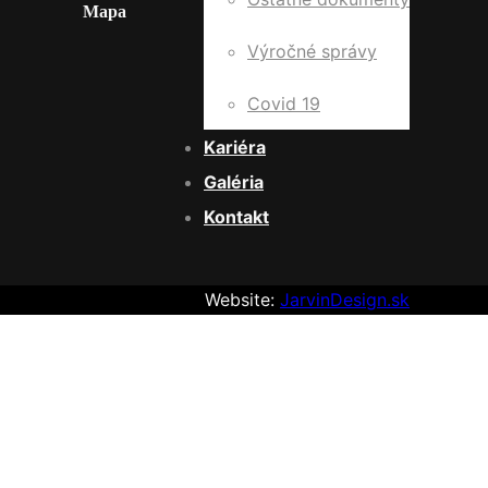
Mapa
Výročné správy
Covid 19
Kariéra
Galéria
Kontakt
Website:
JarvinDesign.sk