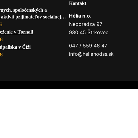
Kontakt
rnych, spoločenských a
Hélia n.o.
aktivít prijímateľov sociálnej
 mesiac AUGUST 2026
Neporadza 97
6
eženie v Tornali
980 45 Štrkovec
26
047 / 559 46 47
úpaliska v Číži
info@helianodss.sk
26