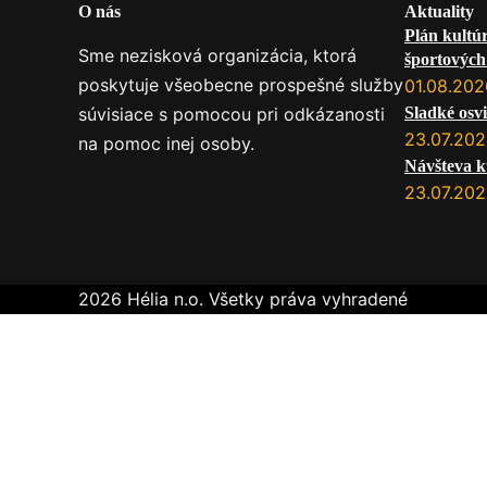
O nás
Aktuality
Plán kultú
Sme nezisková organizácia, ktorá
športových 
poskytuje všeobecne prospešné služby
služby na
01.08.202
súvisiace s pomocou pri odkázanosti
Sladké osvi
23.07.20
na pomoc inej osoby.
Návšteva k
23.07.20
2026 Hélia n.o. Všetky práva vyhradené